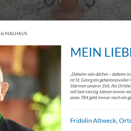
 & MALHAUS
MEIN LIE
„Daheim sein dürfen – daheim in
ist St. Georg ein geheimnisvoller
Stürmen unserer Zeit. Als Ortsh
seit fast vierzig Jahren immer w
anno 784 geht immer noch ein ge
Fridolin Altweck, Or