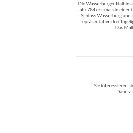
Die Wasserburger Halbinsel
Jahr 784 erstmals in einer 
Schloss Wasserburg und 
repräsentative dreiflügel
Das Malh
Sie interessieren s
Dauerau
Kontakt
Tourist