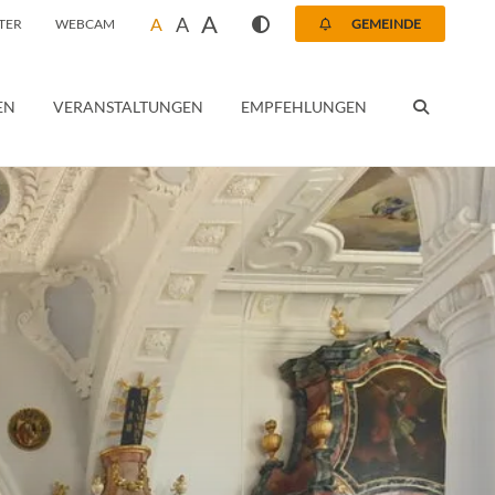
A
A
A
TER
WEBCAM
GEMEINDE
SUCHEN
EN
VERANSTALTUNGEN
EMPFEHLUNGEN