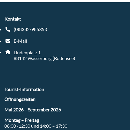
Kontakt
(0)8382/985353
Telefonnummer: 4 9 8 3 8 2 9 8 5 3 5 3
E-Mail
E-Mail Adresse: tourist-info@wasserburg-bodensee.de
Adresse:
Lindenplatz 1
, 8 8 1 4 2
88142
Wasserburg (Bodensee)
Tourist-Information
Öffnungszeiten
Mai 2026 – September 2026
Montag – Freitag
08:00 -12:30 und 14:00 – 17:30