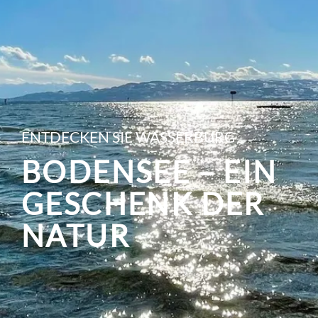
ENTDECKEN SIE WASSERBURG
BODENSEE – EIN
GESCHENK DER
NATUR