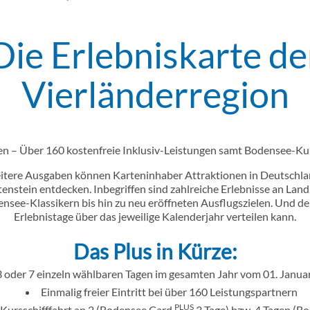
Die Erlebniskarte de
Vierländerregion
en – Über 160 kostenfreie Inklusiv-Leistungen samt Bodensee-Kur
tere Ausgaben können Karteninhaber Attraktionen in Deutschland
nstein entdecken. Inbegriffen sind zahlreiche Erlebnisse an Land
see-Klassikern bis hin zu neu eröffneten Ausflugszielen. Und der
Erlebnistage über das jeweilige Kalenderjahr verteilen kann.
Das Plus in Kürze:
3 oder 7 einzeln wählbaren Tagen im gesamten Jahr vom 01. Janua
Einmalig freier Eintritt bei über 160 Leistungspartnern
PLUS
 Kursschifffahrt an 2 (Bodensee Card
3 Tage) bzw. 4 Tagen (