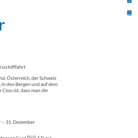
r
sschifffahrt
, Österreich, der Schweiz
, in den Bergen und auf dem
 Clou ist, dass man die
r – 31. Dezember
PLUS
Bodensee Card
7 Tage)