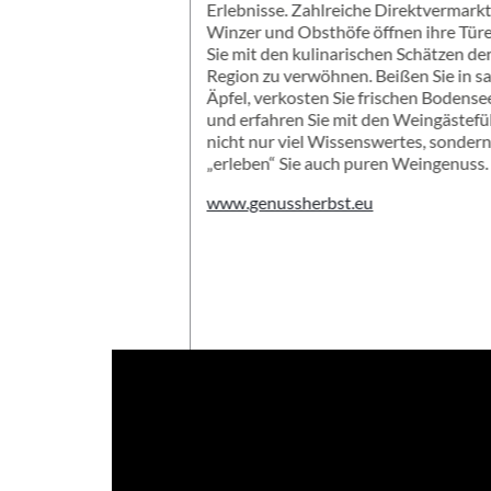
Erlebnisse. Zahlreiche Direktvermarkt
Winzer und Obsthöfe öffnen ihre Tür
Sie mit den kulinarischen Schätzen de
Region zu verwöhnen. Beißen Sie in sa
Äpfel, verkosten Sie frischen Bodense
und erfahren Sie mit den Weingästef
nicht nur viel Wissenswertes, sonder
„erleben“ Sie auch puren Weingenuss.
www.genussherbst.eu