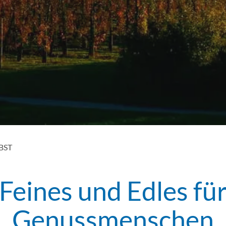
BST
Feines und Edles fü
Einleitung
Genussmenschen