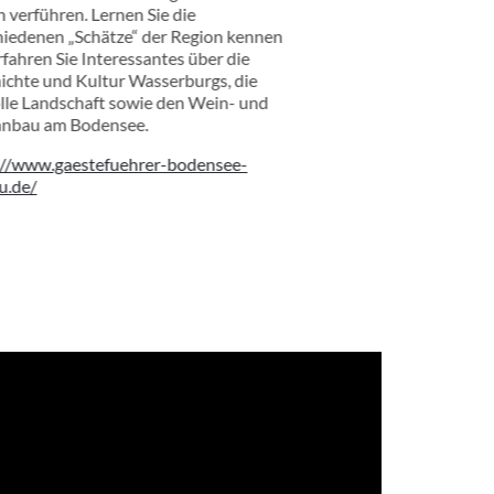
 verführen. Lernen Sie die
hiedenen „Schätze“ der Region kennen
fahren Sie Interessantes über die
ichte und Kultur Wasserburgs, die
olle Landschaft sowie den Wein- und
nbau am Bodensee.
://www.gaestefuehrer-bodensee-
u.de/