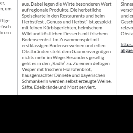
er,
aus. Dabei legen die Wirte besonderen Wert
Sinnen
en, um
auf regionale Produkte. Die herbstliche
versc
r
Speisekarte in den Restaurants und beim
und er
ftige
Herbstfest „Genuss und Herbst“ ist gespickt
Gesch
efisch
mit feinen Kürbisgerichten, heimischem
reizv
ührern
Wild und köstlichen Desserts mit frischem
Obsta
n
Bodenseeobst. Im Zusammenspiel mit
https
erstklassigen Bodenseeweinen und edlen
allgae
Obstbränden steht dem Gaumenvergnügen
nichts mehr im Wege. Besonders gesellig
geht es in den „Rädle“ zu. Zu einem deftigen
Vesper mit frischem Holzofenbrot,
hausgemachter Dinnete und bayerischen
Schmankerln werden selbst erzeugte Weine,
Säfte, Edelbrände und Most serviert.