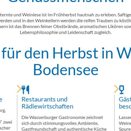
ernte und Weinlese ist im Frühherbst hautnah zu erleben. Saftig
erden und in den Weinkellern werden die reifen Trauben zu köstl
ern ist das Brennen feiner Obstbrände, aromatischen Likören sow
Lebensphilosophie und Leidenschaft zugleich.
 für den Herbst in 
Einleitung
Bodensee
e
Restaurants und
Gäs
Rädlewirtschaften
bes
rg,
m
Die Wasserburger Gastronomie zeichnet
Lasse
“ zwei
sich durch stimmungsvolles Ambiente,
Weine
scher
Gastfreundschaft und authentische Küche
Spure