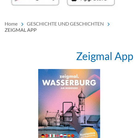
Home
GESCHICHTE UND GESCHICHTEN
ZEIGMAL APP
Zeigmal App
Ei