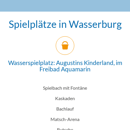
Spielplätze in Wasserburg
Einleitung
Abschnitt für Icons und Features
Wasserspielplatz: Augustins Kinderland, im
Freibad Aquamarin
Spielbach mit Fontäne
Kaskaden
Bachlauf
Matsch-Arena
Rutsche