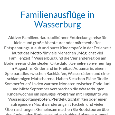
Familienausflüge in
Einleitung
Wasserburg
Inhalt
Aktiver Familienurlaub, tollkühner Entdeckungsreise für
kleine und große Abenteurer oder märchenhafter
Entspannungsurlaub und purer Kinderspaß: In der Ferienzeit
lautet das Motto für viele Menschen „Möglichst viel
Familienzeit!“. Wasserburg und die Vierländerregion am
Bodensee sind die idealen Orte dafür. Genießen Sie einen Tag
im Augustins Kinderland im Freibad Aquamarin, einem
Spielparadies zwischen Bachläufen, Wasserrädern und einer
schlammigen Matscharena. Haben Sie schon Pläne für die
Sommerferien? In den warmen Monaten zwischen Ende Juni
und Mitte September versprechen die Wasserburger
Kinderwochen ein spaßiges Programm mit Highlights wie
Wassersportangeboten, Pferdekutschfahrten oder einer
aufregenden Nachtwanderung mit Fackeln und vielen
Überraschungen. Gemeinsam machen Sie Bootstouren über
den funkelnden Bodensee unter strahlend blauem Himmel,