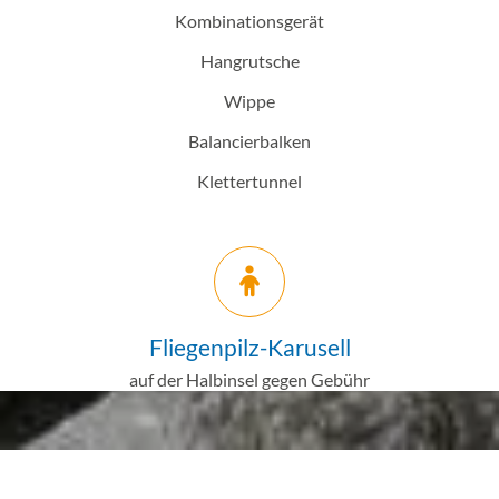
Kombinationsgerät
Hangrutsche
Wippe
Balancierbalken
Klettertunnel
Fliegenpilz-Karusell
auf der Halbinsel gegen Gebühr
Nach O