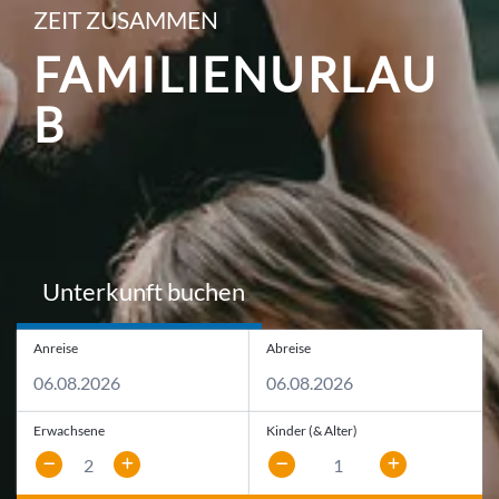
ZEIT ZUSAMMEN
FAMILIENURLAU
B
Unterkunft buchen
Anreise
Abreise
Erwachsene
Kinder (& Alter)