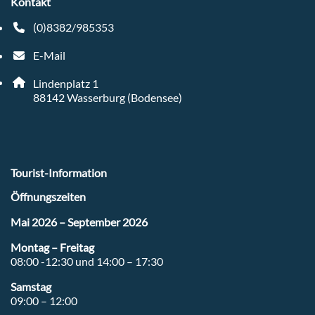
Kontakt
(0)8382/985353
Telefonnummer: 4 9 8 3 8 2 9 8 5 3 5 3
E-Mail
E-Mail Adresse: tourist-info@wasserburg-bodensee.de
Adresse:
Lindenplatz 1
, 8 8 1 4 2
88142
Wasserburg (Bodensee)
Tourist-Information
Öffnungszeiten
Mai 2026 – September 2026
Montag – Freitag
08:00 -12:30 und 14:00 – 17:30
Samstag
09:00 – 12:00