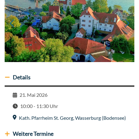
Details
Details ausblenden
21. Mai 2026
Datum
10:00 - 11:30 Uhr
Zeit
Kath. Pfarrheim St. Georg
,
Wasserburg (Bodensee)
Veranstaltungsort
Weitere Termine
Weitere Veranstaltungen anzeigen