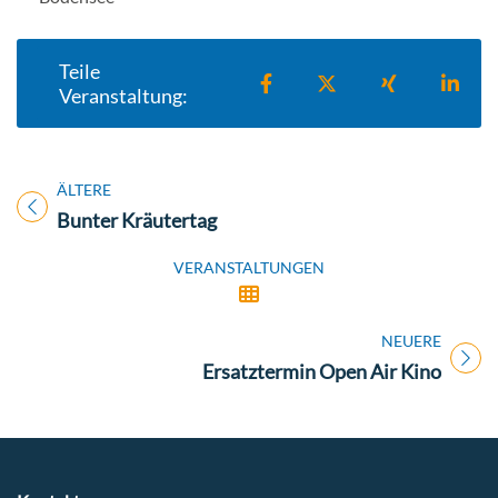
Teile
Teilen auf Facebook
Teilen auf X
Teilen auf X
Teil
Veranstaltung:
ÄLTERE
Titel für Veranstaltung
Bunter Kräutertag
VERANSTALTUNGEN
NEUERE
Titel für Veranstaltung
Ersatztermin Open Air Kino