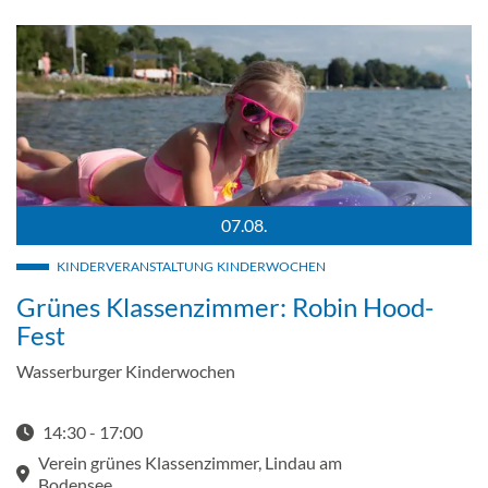
07.08.
Mädchen auf einer Luftmatratze im Freibad Aquamarin.
KINDERVERANSTALTUNG
KINDERWOCHEN
Grünes Klassenzimmer: Robin Hood-
Fest
Wasserburger Kinderwochen
14:30 - 17:00
Startzeit: 14:30
Verein grünes Klassenzimmer, Lindau am
Bodensee