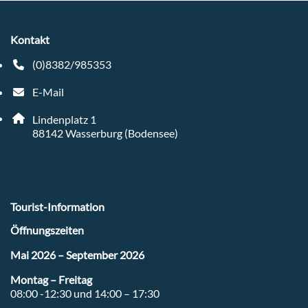
Kontakt
(0)8382/985353
Telefonnummer: 4 9 8 3 8 2 9 8 5 3 5 3
E-Mail
E-Mail Adresse: tourist-info@wasserburg-bodensee.de
Adresse:
Lindenplatz 1
, 8 8 1 4 2
88142
Wasserburg (Bodensee)
Tourist-Information
Öffnungszeiten
Mai 2026 – September 2026
Montag – Freitag
08:00 -12:30 und 14:00 – 17:30