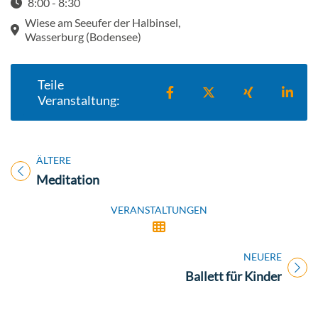
8:00 - 8:30
Startzeit: 8:00
Wiese am Seeufer der Halbinsel,
Wasserburg (Bodensee)
Teile
Teilen auf Facebook
Teilen auf X
Teilen auf X
Teil
Veranstaltung:
ÄLTERE
Titel für Veranstaltung
Meditation
VERANSTALTUNGEN
NEUERE
Titel für Veranstaltung
Ballett für Kinder