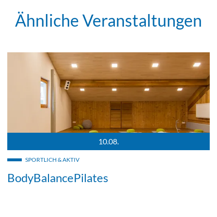
Ähnliche Veranstaltungen
10.08.
ee, im Hintergrund ist die Bergwelt zu sehen.
Ein Yoga-Raum mit Yoga Matten in der Mitte steht eine Kerze u
SPORTLICH & AKTIV
BodyBalancePilates