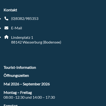
Kontakt
(0)8382/985353
Telefonnummer: 4 9 8 3 8 2 9 8 5 3 5 3
E-Mail
E-Mail Adresse: tourist-info@wasserburg-bodensee.de
Adresse:
Lindenplatz 1
, 8 8 1 4 2
88142
Wasserburg (Bodensee)
Tourist-Information
Öffnungszeiten
Mai 2026 – September 2026
Montag – Freitag
08:00 -12:30 und 14:00 – 17:30
Samstag