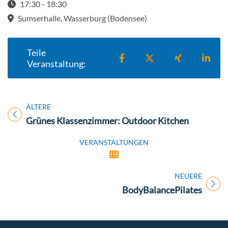
17:30 - 18:30
Startzeit: 17:30
Sumserhalle, Wasserburg (Bodensee)
Teile
Teilen auf Facebook
Teilen auf X
Teilen auf X
Teil
Veranstaltung:
ÄLTERE
Titel für Veranstaltung
Grünes Klassenzimmer: Outdoor Kitchen
VERANSTALTUNGEN
NEUERE
Titel für Veranstaltung
BodyBalancePilates