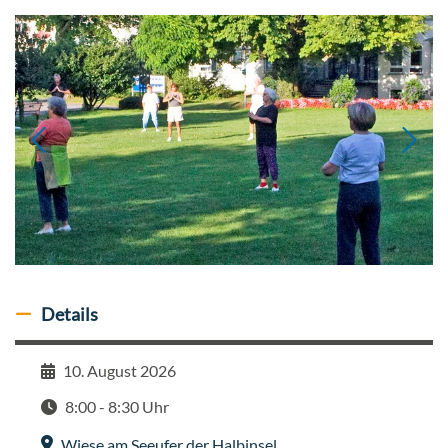
Details
Details ausblenden
10. August 2026
Datum
8:00 - 8:30 Uhr
Zeit
Wiese am Seeufer der Halbinsel