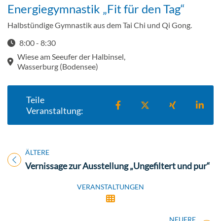
Energiegymnastik „Fit für den Tag“
Halbstündige Gymnastik aus dem Tai Chi und Qi Gong.
8:00 - 8:30
Startzeit: 8:00
Wiese am Seeufer der Halbinsel,
Wasserburg (Bodensee)
Teile
Teilen auf Facebook
Teilen auf X
Teilen auf X
Teil
Veranstaltung:
ÄLTERE
Titel für Veranstaltung
Vernissage zur Ausstellung „Ungefiltert und pur“
VERANSTALTUNGEN
NEUERE