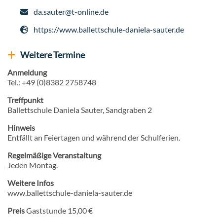
da.sauter@t-online.de
E-Mail
https://www.ballettschule-daniela-sauter.de
Webseite
Weitere Termine
Weitere Veranstaltungen anzeigen
Anmeldung
Tel.: +49 (0)8382 2758748
Treffpunkt
Ballettschule Daniela Sauter, Sandgraben 2
Hinweis
Entfällt an Feiertagen und während der Schulferien.
Regelmäßige Veranstaltung
Jeden Montag.
Weitere Infos
www.ballettschule-daniela-sauter.de
Preis
Gaststunde 15,00 €