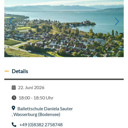
Details
Details ausblenden
22. Juni 2026
Datum
18:00 - 18:50 Uhr
Zeit
Ballettschule Daniela Sauter
Veranstaltungsort
,
Wasserburg (Bodensee)
+49 (0)8382 2758748
Telefon