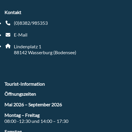
Kontakt
(0)8382/985353
Telefonnummer: 4 9 8 3 8 2 9 8 5 3 5 3
E-Mail
E-Mail Adresse: tourist-info@wasserburg-bodensee.de
Adresse:
Lindenplatz 1
, 8 8 1 4 2
88142
Wasserburg (Bodensee)
Tourist-Information
Öffnungszeiten
Mai 2026 – September 2026
Montag – Freitag
08:00 -12:30 und 14:00 – 17:30
Samstag