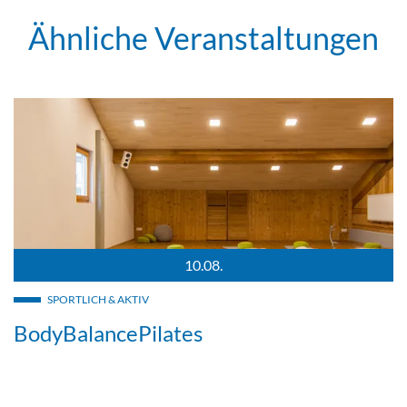
Ähnliche Veranstaltungen
10.08.
ee, im Hintergrund ist die Bergwelt zu sehen.
Ein Yoga-Raum mit Yoga Matten in der Mitte steht eine Kerze u
SPORTLICH & AKTIV
BodyBalancePilates