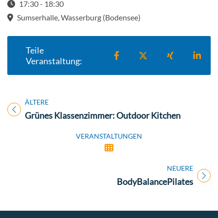
17:30 - 18:30
Startzeit: 17:30
Sumserhalle, Wasserburg (Bodensee)
Teile
Teilen auf Facebook
Teilen auf X
Teilen auf X
Teil
Veranstaltung:
ÄLTERE
Titel für Veranstaltung
Grünes Klassenzimmer: Outdoor Kitchen
VERANSTALTUNGEN
NEUERE
Titel für Veranstaltung
BodyBalancePilates