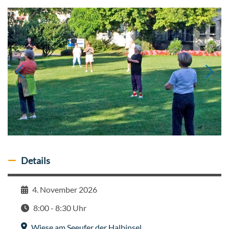
Details
Details ausblenden
4. November 2026
Datum
8:00 - 8:30 Uhr
Zeit
Wiese am Seeufer der Halbinsel