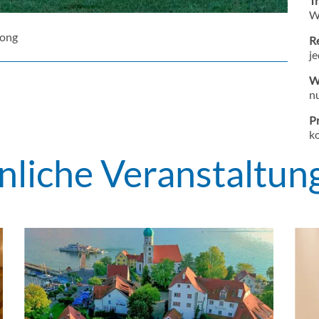
T
W
Gong
R
j
W
nu
Pr
ko
nliche Veranstaltun