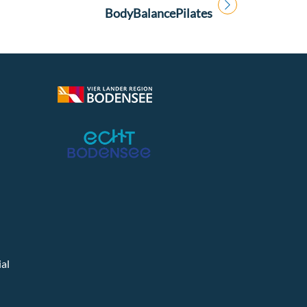
Titel für Veranstaltung
BodyBalancePilates
al