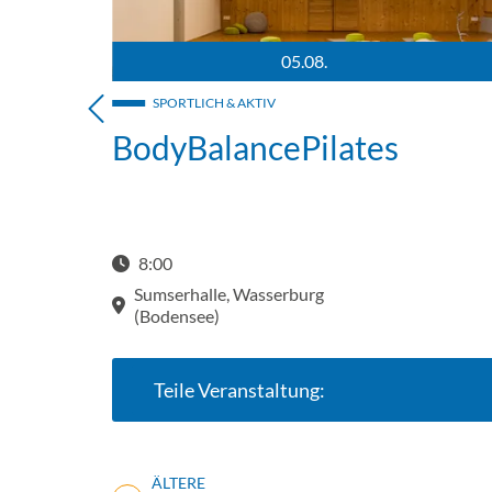
05.08.
binsel und Umgebung. Im Hintergrund der Bodensee sowie die Be
Ein Yoga-Raum mit Yoga Matten in der Mitte steht
SPORTLICH & AKTIV
BodyBalancePilates
8:00
Sumserhalle, Wasserburg
(Bodensee)
Teile Veranstaltung:
ÄLTERE