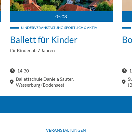
05.08.
rge
 eine Kerze und eine Vase mit Blumen.
Luftaufnahme der Halbinsel in Wasserburg. Umringt vom Bode
Ein 
KINDERVERANSTALTUNG
SPORTLICH & AKTIV
Ballett für Kinder
Bo
für Kinder ab 7 Jahren
14:30
1
Start
Ballettschule Daniela Sauter,
S
Wasserburg (Bodensee)
(
VERANSTALTUNGEN