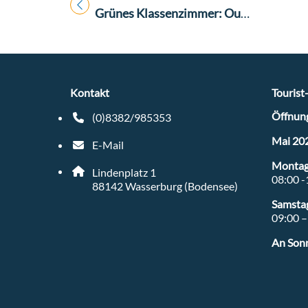
Titel für Veranstaltung
Grünes Klassenzimmer: Outdoor Kitchen
Kontakt
Tourist
Öffnung
(0)8382/985353
Telefonnummer: 4 9 8 3 8 2 9 8 5 3 5 3
Mai 20
E-Mail
E-Mail Adresse: tourist-info@wasserburg-bodens
Montag 
Adresse:
Lindenplatz 1
08:00 -
, 8 8 1 4 2
88142
Wasserburg (Bodensee)
Samsta
09:00 –
An Sonn