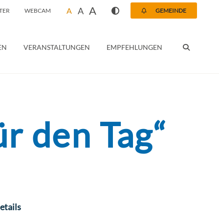
A
A
A
TER
WEBCAM
GEMEINDE
SUCHEN
EN
VERANSTALTUNGEN
EMPFEHLUNGEN
ür den Tag“
etails