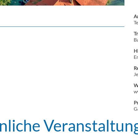
A
T
T
Ba
H
En
R
J
W
w
Pr
G
nliche Veranstaltun