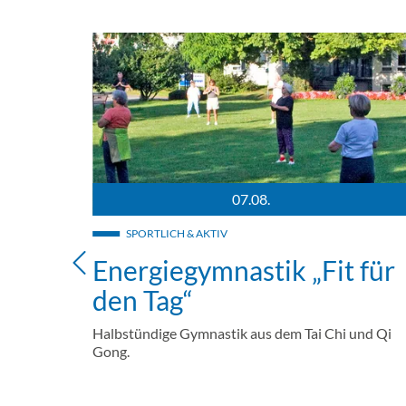
07.08.
rburg (Bodensee)
Energiegymnastik auf der Halbinsel Wasserburg / B
SPORTLICH & AKTIV
Energiegymnastik „Fit für
den Tag“
ter
Halbstündige Gymnastik aus dem Tai Chi und Qi
Gong.