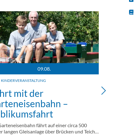
09.08.
es Garteneisenbahn. Drei Personen auf der Garteneisenbahn.
Energiegymnast
KINDERVERANSTALTUNG
SPORTLICH
hrt mit der
Energie
rteneisenbahn –
den Tag
blikumsfahrt
Halbstündige 
Gong.
Garteneisenbahn fährt auf einer circa 500
r langen Gleisanlage über Brücken und Teich…