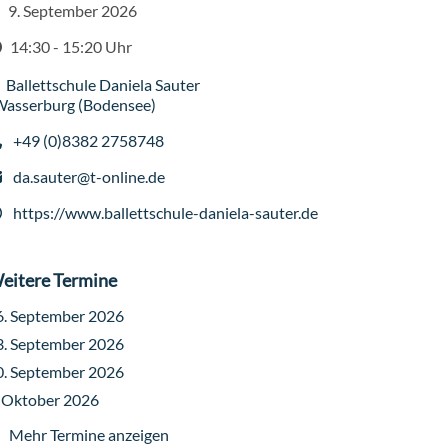
9. September 2026
atum
14:30 - 15:20 Uhr
it
Ballettschule Daniela Sauter
ranstaltungsort
asserburg (Bodensee)
+49 (0)8382 2758748
lefon
da.sauter@t-online.de
-Mail
https://www.ballettschule-daniela-sauter.de
ebseite
eitere Termine
6. September 2026
3. September 2026
0. September 2026
. Oktober 2026
Mehr Termine anzeigen