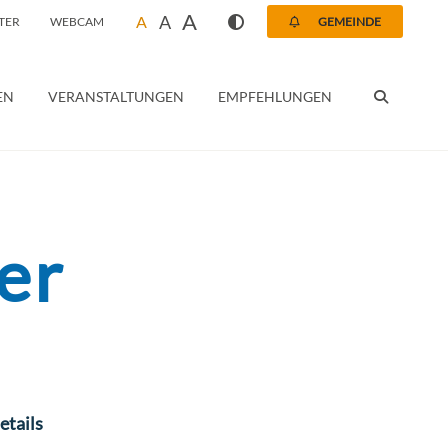
A
A
A
TER
WEBCAM
GEMEINDE
SUCHEN
EN
VERANSTALTUNGEN
EMPFEHLUNGEN
der
etails