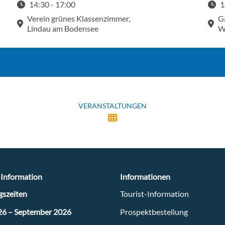
14:30 - 17:00
1
Startzeit: 14:30
Start
Verein grünes Klassenzimmer,
G
Lindau am Bodensee
W
VERANSTALTUNGEN
-Information
Informationen
szeiten
Tourist-Information
26 – September 2026
Prospektbestellung
ee.de