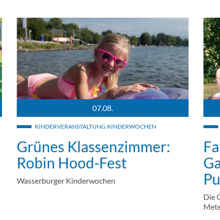
07.08.
ild: Marc Pejot
Mädchen auf einer Luftmatratze im Freibad Aquamarin.
Ehrl
KINDERVERANSTALTUNG
KINDERWOCHEN
Grünes Klassenzimmer:
Fa
Robin Hood-Fest
Ga
Pu
Wasserburger Kinderwochen
Die 
Mete