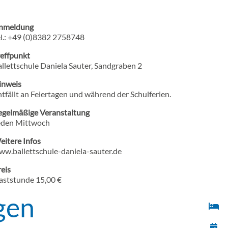
nmeldung
el.: +49 (0)8382 2758748
reffpunkt
llettschule Daniela Sauter, Sandgraben 2
inweis
tfällt an Feiertagen und während der Schulferien.
egelmäßige Veranstaltung
eden Mittwoch
eitere Infos
ww.ballettschule-daniela-sauter.de
eis
aststunde 15,00 €
gen