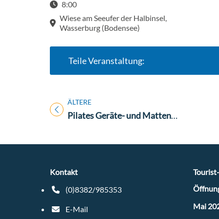
8:00
Wiese am Seeufer der Halbinsel,
Wasserburg (Bodensee)
Teile Veranstaltung:
ÄLTERE
Titel für Veranstaltung
Pilates Geräte- und Mattentraining
Kontakt
Tourist
Öffnung
(0)8382/985353
Telefonnummer: 4 9 8 3 8 2 9 8 5 3 5 3
Mai 20
E-Mail
E-Mail Adresse: tourist-info@wasserburg-bodens