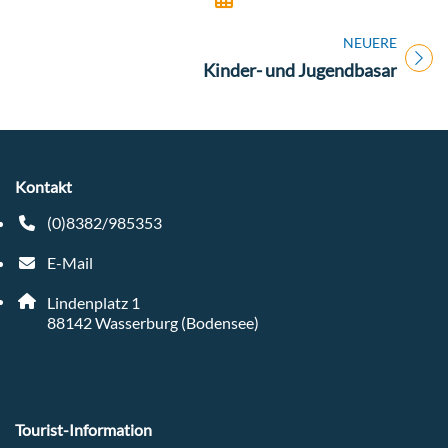
NEUERE
Titel für Veranstaltung
Kinder- und Jugendbasar
Kontakt
(0)8382/985353
Telefonnummer: 4 9 8 3 8 2 9 8 5 3 5 3
E-Mail
E-Mail Adresse: tourist-info@wasserburg-bodensee.de
Adresse:
Lindenplatz 1
, 8 8 1 4 2
88142
Wasserburg (Bodensee)
Tourist-Information