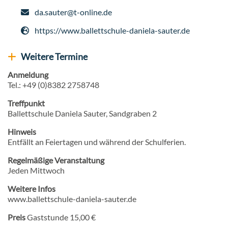
da.sauter@t-online.de
E-Mail
https://www.ballettschule-daniela-sauter.de
Webseite
Weitere Termine
Weitere Veranstaltungen anzeigen
Anmeldung
Tel.: +49 (0)8382 2758748
Treffpunkt
Ballettschule Daniela Sauter, Sandgraben 2
Hinweis
Entfällt an Feiertagen und während der Schulferien.
Regelmäßige Veranstaltung
Jeden Mittwoch
Weitere Infos
www.ballettschule-daniela-sauter.de
Preis
Gaststunde 15,00 €