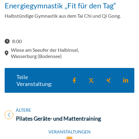
Energiegymnastik „Fit für den Tag“
Halbstündige Gymnastik aus dem Tai Chi und Qi Gong.
8:00
Wiese am Seeufer der Halbinsel,
Wasserburg (Bodensee)
Teile
Teilen auf Facebook
Teilen auf X
Teilen auf X
Teil
Veranstaltung:
ÄLTERE
Titel für Veranstaltung
Pilates Geräte- und Mattentraining
VERANSTALTUNGEN