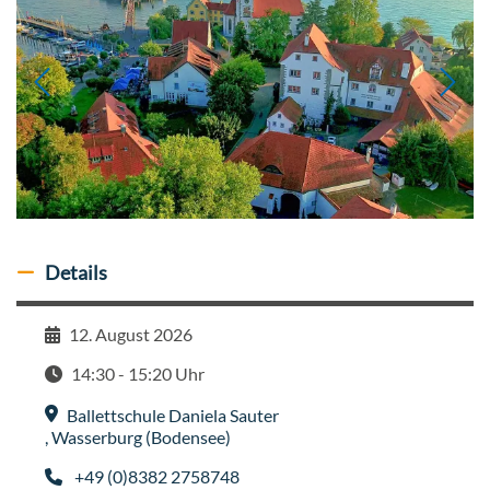
Details
Details ausblenden
12. August 2026
Datum
14:30 - 15:20 Uhr
Zeit
Ballettschule Daniela Sauter
Veranstaltungsort
,
Wasserburg (Bodensee)
+49 (0)8382 2758748
Telefon