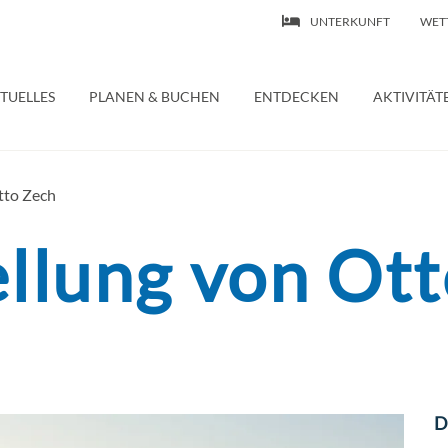
UNTERKUNFT
WET
 | Ferienwohnung – Wasserburg Bodensee
TUELLES
PLANEN & BUCHEN
ENTDECKEN
AKTIVITÄT
tto Zech
llung von Ot
D