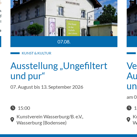
07.08.
alle Wolken fallen der Künstlerin Dagmar Reiche.
Außenansicht des Bahnhofsgebäudes und vom KUBA (Kunstba
Auße
KUNST & KULTUR
Ausstellung „Ungefiltert
Ve
und pur“
Au
un
07. August bis 13. September 2026
am 0
15:00
1
Start
Kunstverein Wasserburg/B. e.V.,
K
Wasserburg (Bodensee)
W