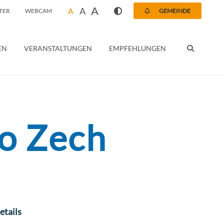
A
A
A
TER
WEBCAM
GEMEINDE
SUCHEN
EN
VERANSTALTUNGEN
EMPFEHLUNGEN
to Zech
etails