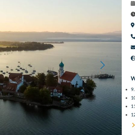
D
Ze
Ve
Te
E
W
W
9.
10
11
12