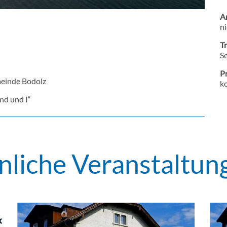
A
ni
T
S
Pr
meinde Bodolz
ko
nd und I“
nliche Veranstaltun