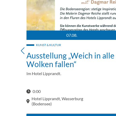
07.08.
he.
Weich in alle Wolken fallen der Künstlerin Dagmar Reiche.
Präsentationsfolie zur Kunstausstellung Weich in 
KUNST & KULTUR
 alle
Ausstellung „Weich in alle
Wolken fallen“
Im Hotel Lipprandt.
0:00
Hotel Lipprandt, Wasserburg
(Bodensee)