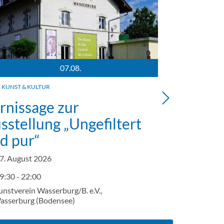
07.08.
hnhof), in dem der Kunstverein Wasserburg am Bodensee e.V. s
nansicht des Bahnhofsgebäudes und vom KUBA (Kunstbahnhof), i
Präsentationsf
KUNST & KULTUR
KUNST & K
rnissage zur
Ausstel
sstellung „Ungefiltert
Wolken 
d pur“
Im Hotel Lippr
7. August 2026
9:30 - 22:00
Ganztägig
zeit: 19:30
unstverein Wasserburg/B. e.V.,
Hotel Lippr
asserburg (Bodensee)
(Bodensee)