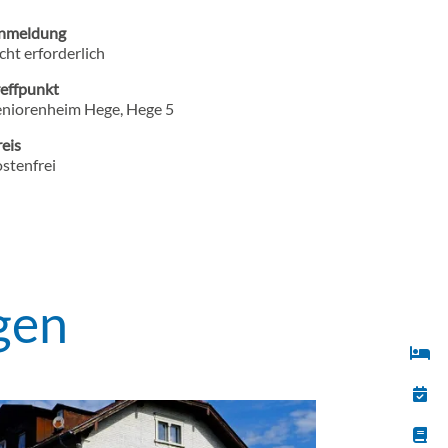
nmeldung
cht erforderlich
reffpunkt
eniorenheim Hege, Hege 5
eis
stenfrei
gen