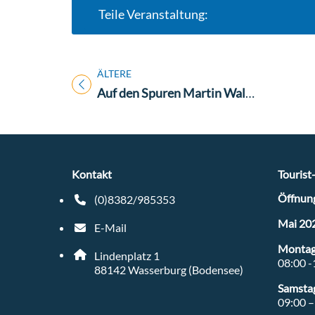
Teile Veranstaltung:
ÄLTERE
Titel für Veranstaltung
Auf den Spuren Martin Walsers
Kontakt
Tourist
Öffnung
(0)8382/985353
Telefonnummer: 4 9 8 3 8 2 9 8 5 3 5 3
Mai 20
E-Mail
E-Mail Adresse: tourist-info@wasserburg-bodens
Montag 
Adresse:
Lindenplatz 1
08:00 -
, 8 8 1 4 2
88142
Wasserburg (Bodensee)
Samsta
09:00 –