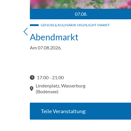
07.08.
eblick und Panorama im Hintergrund an einem sonnigen Tag.
Abendmarkt in Wasserburg auf dem Lindenplatz.
RIK
GENUSS & KULINARIK
HIGHLIGHT
MARKT
Abendmarkt
Am 07.08.2026.
en
nd
t….
17:00 - 21:00
Startzeit: 17:00
Lindenplatz, Wasserburg
(Bodensee)
Teile Veranstaltung: