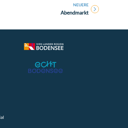
NEUERE
Titel für Veranstaltung
Abendmarkt
al