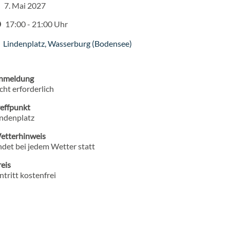
7. Mai 2027
atum
17:00 - 21:00 Uhr
it
Lindenplatz
,
Wasserburg (Bodensee)
ranstaltungsort
nmeldung
cht erforderlich
reffpunkt
indenplatz
etterhinweis
ndet bei jedem Wetter statt
eis
ntritt kostenfrei