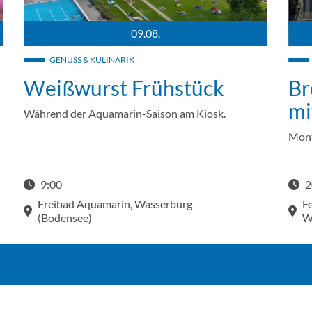
09.08.
Luftaufnahme Freibad Aquamarin mit Beckenbereich, Liegewi
Edel
GENUSS & KULINARIK
Weißwurst Frühstück
Br
mi
Während der Aquamarin-Saison am Kiosk.
Mont
9:00
2
Start
Freibad Aquamarin, Wasserburg
F
(Bodensee)
W