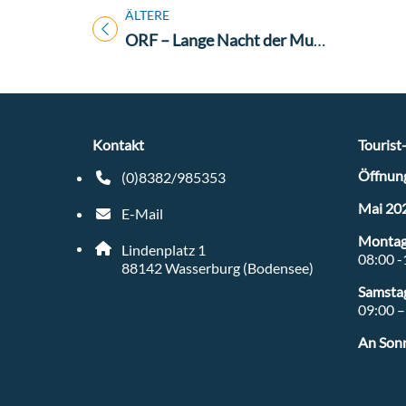
ÄLTERE
Titel für Veranstaltung
ORF – Lange Nacht der Museen
Kontakt
Tourist
Öffnung
(0)8382/985353
Telefonnummer: 4 9 8 3 8 2 9 8 5 3 5 3
Mai 20
E-Mail
E-Mail Adresse: tourist-info@wasserburg-bodens
Montag 
Adresse:
Lindenplatz 1
08:00 -
, 8 8 1 4 2
88142
Wasserburg (Bodensee)
Samsta
09:00 –
An Sonn