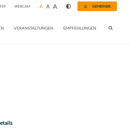
A
A
A
TER
WEBCAM
GEMEINDE
SUCHEN
EN
VERANSTALTUNGEN
EMPFEHLUNGEN
etails